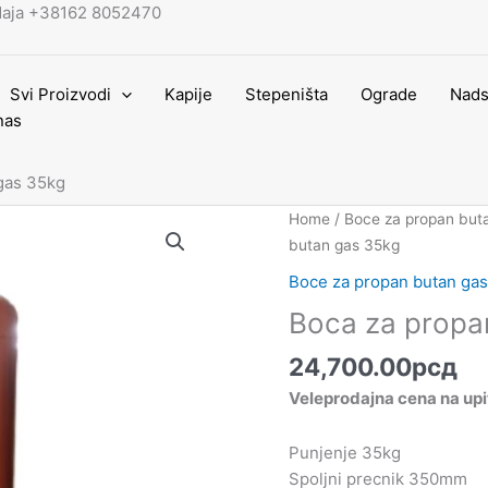
daja +38162 8052470
Svi Proizvodi
Kapije
Stepeništa
Ograde
Nads
nas
gas 35kg
Boca
Home
/
Boce za propan buta
za
butan gas 35kg
propan
Boce za propan butan gas
butan
Boca za propa
gas
35kg
24,700.00
рсд
quantity
Veleprodajna cena na upi
Punjenje 35kg
Spoljni precnik 350mm