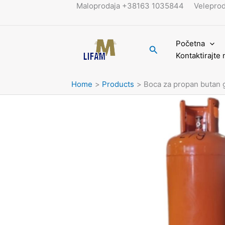
Skip
Maloprodaja +38163 1035844
Velepro
to
content
Početna
Search
Kontaktirajte 
Home
Products
Boca za propan butan 
Boca
za
propan
butan
gas
35kg
quantity