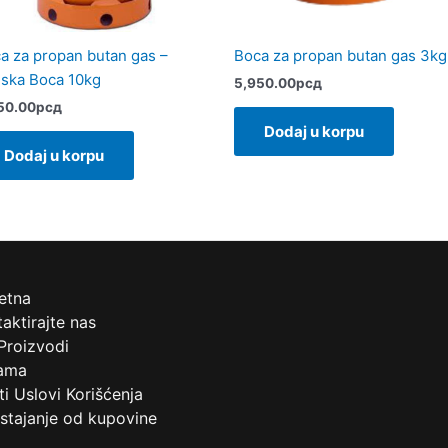
a za propan butan gas –
Boca za propan butan gas 3kg
nska Boca 10kg
5,950.00
рсд
50.00
рсд
Dodaj u korpu
Dodaj u korpu
etna
aktirajte nas
Proizvodi
ama
i Uslovi Korišćenja
stajanje od kupovine