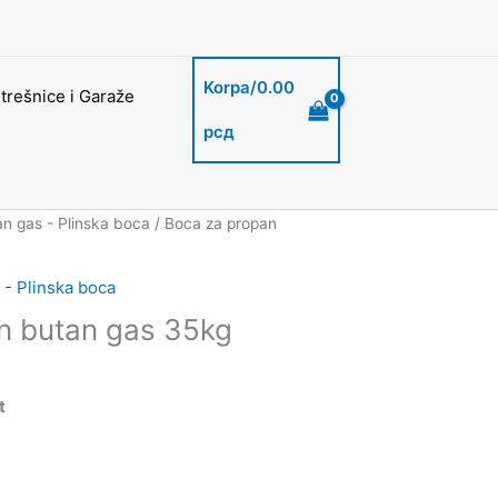
Korpa/
0.00
trešnice i Garaže
рсд
n gas - Plinska boca
/ Boca za propan
 - Plinska boca
n butan gas 35kg
t