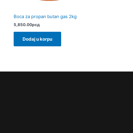
Boca za propan butan gas 2kg
5,850.00
рсд
Dodaj u korpu