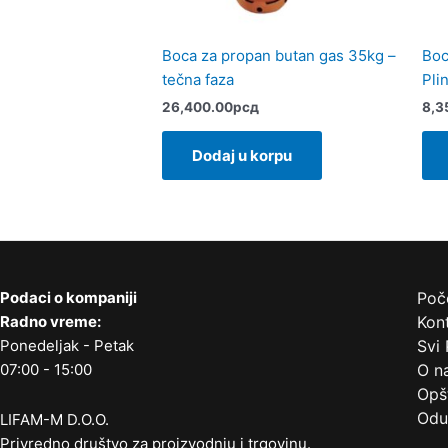
Boca za propan butan gas 35kg –
Boc
tečna faza
Pli
26,400.00
рсд
8,3
Dodaj u korpu
Podaci o kompaniji
Poč
Radno vreme:
Kont
Ponedeljak - Petak
Svi 
07:00 - 15:00
O n
Opšt
Odu
LIFAM-M D.O.O.
Privredno društvo za proizvodnju i trgovinu.