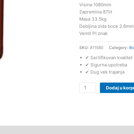
Visina 1080mm
Zapremina 87lit
Masa 33.5kg
Debljina zida boce 2.6mm
Ventil PI znak
SKU:
811580
Category:
Bo
✔ Sertifikovan kvalitet
✔ Sigurna upotreba
✔ Dug vek trajanja
Dodaj u korp