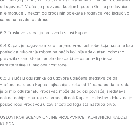
od ugovora“. Vraćanje proizvoda kupljenih putem Online prodavnice
nije moguće u nekom od prodajnih objekata Prodavca već isključivo i
samo na navdenu adresu.
6.3 Troškove vraćanja proizvoda snosi Kupac.
6.4 Kupac je odgovoran za umanjenu vrednost robe koja nastane kao
posledica rukovanja robom na način koji nije adekvatan, odnosno
prevazilazi ono što je neophodno da bi se ustanovili priroda,
karakteristike i funkcionalnost robe.
6.5 U slučaju odustanka od ugovora uplaćena sredstva će biti
vraćena na račun Kupca najkasnije u roku od 14 dana od dana kada
je primio odustanak. Prodavac može da odloži povraćaj sredstava
dok ne dobije robu koja se vraća, ili dok Kupac ne dostavi dokaz da je
poslao robu Prodavcu u zavisnosti od toga šta nastupa prvo.
USLOVI KORIŠĆENJA ONLINE PRODAVNICE I KORISNIČKI NALOZI
KUPCA