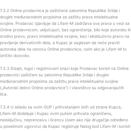
7.3.2 Online prodavnica je zaštićena zakonima Republike Srbije i
drugim međunarodnim propisima za zaštitu prava intelektualne
svojine. Prodavac izjavljuje da Lifam-M zadržava sva prava u vezi sa
Online prodavnicom, uključujući, bez ograničenja, bilo koje autorsko ili
srodno pravo, pravo intelektualne svojine, kao i ekskluzivno pravo na
pravljenje derivativnih dela, a Kupac je saglasan da neće praviti
autorska dela na osnovu Online prodavnice, osim ako je Lifam-M to
izričito dozvolio.
7.3.3 Dizajn, logoi i registrovani znaci koje Prodavac koristi na Online
prodavnici zaštićeni su zakonima Republike Srbije i drugim
međunarodnim propisima za zaštitu prava intelektualne svojine
(„Autorski delovi Online prodavnice“) i vlasništvo su odgovarajućih
lica.
7.3.4 U skladu sa ovim OUP i prihvatanjem istih od strane Kupca,
Lifam-M dodeljuje i Kupac ovim putem prihvata ograničenu,
neisključivu, neprenosivu i licencu (osim ako nije drugačije određeno
u posebnom ugovoru) da Kupac registruje Nalog kod Lifam-M i koristi