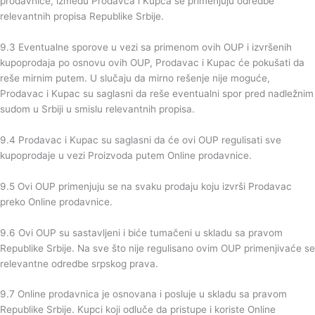
prodavnice, između Prodavca i Kupca se primenjuju odredbe
relevantnih propisa Republike Srbije.
9.3 Eventualne sporove u vezi sa primenom ovih OUP i izvršenih
kupoprodaja po osnovu ovih OUP, Prodavac i Kupac će pokušati da
reše mirnim putem. U slučaju da mirno rešenje nije moguće,
Prodavac i Kupac su saglasni da reše eventualni spor pred nadležnim
sudom u Srbiji u smislu relevantnih propisa.
9.4 Prodavac i Kupac su saglasni da će ovi OUP regulisati sve
kupoprodaje u vezi Proizvoda putem Online prodavnice.
9.5 Ovi OUP primenjuju se na svaku prodaju koju izvrši Prodavac
preko Online prodavnice.
9.6 Ovi OUP su sastavljeni i biće tumačeni u skladu sa pravom
Republike Srbije. Na sve što nije regulisano ovim OUP primenjivaće se
relevantne odredbe srpskog prava.
9.7 Online prodavnica je osnovana i posluje u skladu sa pravom
Republike Srbije. Kupci koji odluče da pristupe i koriste Online