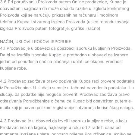
3.6 Pri poručivanju Proizvoda putem Online prodavnice, Kupac je
obavešten i saglasan da može doći do razlike u izgledu konkretnog
Proizvoda koji se naručuju prikazanih na računaru i mobilnom
telefonu Kupca i stvarnog izgleda Proizvoda (usled reprodukovanja
izgleda Proizvoda putem fotografije, grafike i slično).
NAČIN, USLOVI I ROKOVI ISPORUKE
4.1 Prodavac je u obavezi da obezbedi isporuku kupljenih Proizvoda.
Da bi se izvršila isporuka Kupac je prethodno u obavezi da izabere
jedan od ponuđenih načina plaćanja i uplati celokupnu vrednost
kupljene robe.
4.2 Prodavac zadržava pravo pozivanja Kupca radi provere podataka
iz Porudžbenice. U slučaju sumnje u tačnost navedenih podataka ili u
slučaju da podatke nije moguće proveriti Prodavac zadržava pravo
otkazivanja Porudžbenice o čemu će Kupac biti obavešten putem e-
maila koji je naveo prilikom registracije i otvaranja korisničkog naloga.
4.3 Prodavac je u obavezi da izvrši Isporuku kupljene robe, a koju
Prodavac ima na lageru, najkasnije u roku od 7 radnih dana od
momenta izvršene uplate, odnosno prijema Porudžbenice ukoliko se