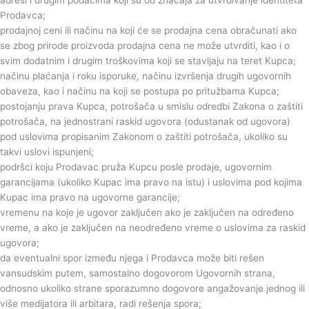
adresi i drugim podacima koji su od značaja za utvrđivanje identiteta
Prodavca;
prodajnoj ceni ili načinu na koji će se prodajna cena obračunati ako
se zbog prirode proizvoda prodajna cena ne može utvrditi, kao i o
svim dodatnim i drugim troškovima koji se stavljaju na teret Kupca;
načinu plaćanja i roku isporuke, načinu izvršenja drugih ugovornih
obaveza, kao i načinu na koji se postupa po pritužbama Kupca;
postojanju prava Kupca, potrošača u smislu odredbi Zakona o zaštiti
potrošača, na jednostrani raskid ugovora (odustanak od ugovora)
pod uslovima propisanim Zakonom o zaštiti potrošača, ukoliko su
takvi uslovi ispunjeni;
podršci koju Prodavac pruža Kupcu posle prodaje, ugovornim
garancijama (ukoliko Kupac ima pravo na istu) i uslovima pod kojima
Kupac ima pravo na ugovorne garancije;
vremenu na koje je ugovor zaključen ako je zaključen na određeno
vreme, a ako je zaključen na neodređeno vreme o uslovima za raskid
ugovora;
da eventualni spor između njega i Prodavca može biti rešen
vansudskim putem, samostalno dogovorom Ugovornih strana,
odnosno ukoliko strane sporazumno dogovore angažovanje jednog ili
više medijatora ili arbitara, radi rešenja spora;