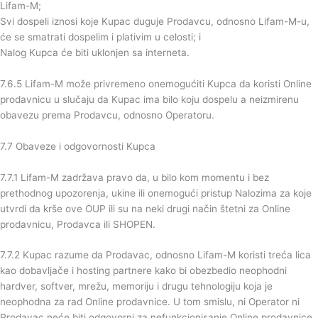
Lifam-M;
Svi dospeli iznosi koje Kupac duguje Prodavcu, odnosno Lifam-M-u,
će se smatrati dospelim i plativim u celosti; i
Nalog Kupca će biti uklonjen sa interneta.
7.6.5 Lifam-M može privremeno onemogućiti Kupca da koristi Online
prodavnicu u slučaju da Kupac ima bilo koju dospelu a neizmirenu
obavezu prema Prodavcu, odnosno Operatoru.
7.7 Obaveze i odgovornosti Kupca
7.7.1 Lifam-M zadržava pravo da, u bilo kom momentu i bez
prethodnog upozorenja, ukine ili onemogući pristup Nalozima za koje
utvrdi da krše ove OUP ili su na neki drugi način štetni za Online
prodavnicu, Prodavca ili SHOPEN.
7.7.2 Kupac razume da Prodavac, odnosno Lifam-M koristi treća lica
kao dobavljače i hosting partnere kako bi obezbedio neophodni
hardver, softver, mrežu, memoriju i drugu tehnologiju koja je
neophodna za rad Online prodavnice. U tom smislu, ni Operator ni
Prodavac neće biti odgovorni za nefunkcionisanje Online prodavnice,