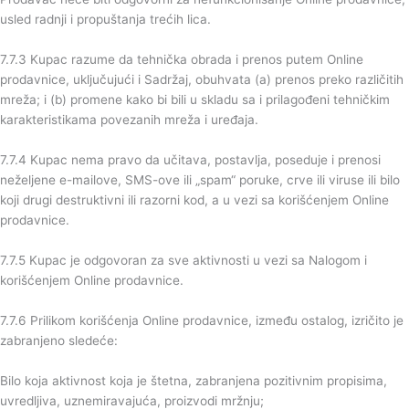
usled radnji i propuštanja trećih lica.
7.7.3 Kupac razume da tehnička obrada i prenos putem Online
prodavnice, uključujući i Sadržaj, obuhvata (a) prenos preko različitih
mreža; i (b) promene kako bi bili u skladu sa i prilagođeni tehničkim
karakteristikama povezanih mreža i uređaja.
7.7.4 Kupac nema pravo da učitava, postavlja, poseduje i prenosi
neželjene e-mailove, SMS-ove ili „spam“ poruke, crve ili viruse ili bilo
koji drugi destruktivni ili razorni kod, a u vezi sa korišćenjem Online
prodavnice.
7.7.5 Kupac je odgovoran za sve aktivnosti u vezi sa Nalogom i
korišćenjem Online prodavnice.
7.7.6 Prilikom korišćenja Online prodavnice, između ostalog, izričito je
zabranjeno sledeće:
Bilo koja aktivnost koja je štetna, zabranjena pozitivnim propisima,
uvredljiva, uznemiravajuća, proizvodi mržnju;