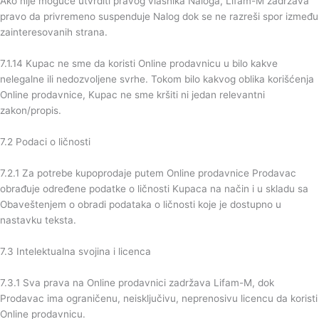
Ako nije moguće utvrditi pravog vlasnika Naloga, Lifam-M zadržava
pravo da privremeno suspenduje Nalog dok se ne razreši spor između
zainteresovanih strana.
7.1.14 Kupac ne sme da koristi Online prodavnicu u bilo kakve
nelegalne ili nedozvoljene svrhe. Tokom bilo kakvog oblika korišćenja
Online prodavnice, Kupac ne sme kršiti ni jedan relevantni
zakon/propis.
7.2 Podaci o ličnosti
7.2.1 Za potrebe kupoprodaje putem Online prodavnice Prodavac
obrađuje određene podatke o ličnosti Kupaca na način i u skladu sa
Obaveštenjem o obradi podataka o ličnosti koje je dostupno u
nastavku teksta.
7.3 Intelektualna svojina i licenca
7.3.1 Sva prava na Online prodavnici zadržava Lifam-M, dok
Prodavac ima ograničenu, neisključivu, neprenosivu licencu da koristi
Online prodavnicu.