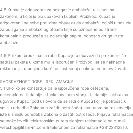
4.5 Kupac je odgovoran za odlaganje ambalaže, u skladu sa
zakonom, u kojoj je bio upakovan kupljeni Proizvod. Kupac je
odgovoran i na sebe preuzima obavezu da ambalažu odloži u posude
za odlaganje ambalažnog otpada koje su označene od strane
komunalnih preduzeća za odlaganje papira, odnosno druge vrste
ambalaže.
4.6 Prilikom preuzimanja robe Kupac je u obavezi da prekontroliše
sadržaj paketa u kome mu je isporučen Proizvod, jer se naknadne
reklamacije, u pogledu količine i oštećenja paketa, neće uvažavati.
SAOBRAZNOST ROBE I REKLAMACIJE
5.1 Ukoliko se konstatuje da je isporučena roba oštećena,
nekompletna ili da nije u funkcionalnom stanju, tj. da nije saobrazna
ugovoru Kupac (pod uslovom da se radi o Kupcu koji je potrošač u
smislu odredba Zakona o zaštiti potrošača) ima pravo na reklamaciju
iste u smislu odredaba Zakona o zaštiti potrošača. Prijava reklamacije
se može izvršiti elektronskim putem slanjem reklamacije na e-mail
webshop@lifam-m.com ili telefonom za reklamacije +38122312210.