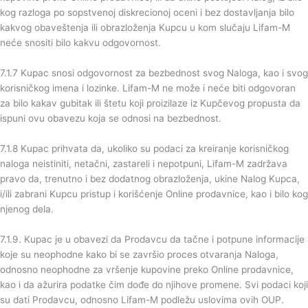
kog razloga po sopstvenoj diskrecionoj oceni i bez dostavljanja bilo
kakvog obaveštenja ili obrazloženja Kupcu u kom slučaju Lifam-M
neće snositi bilo kakvu odgovornost.
7.1.7 Kupac snosi odgovornost za bezbednost svog Naloga, kao i svog
korisničkog imena i lozinke. Lifam-M ne može i neće biti odgovoran
za bilo kakav gubitak ili štetu koji proizilaze iz Kupčevog propusta da
ispuni ovu obavezu koja se odnosi na bezbednost.
7.1.8 Kupac prihvata da, ukoliko su podaci za kreiranje korisničkog
naloga neistiniti, netačni, zastareli i nepotpuni, Lifam-M zadržava
pravo da, trenutno i bez dodatnog obrazloženja, ukine Nalog Kupca,
i/ili zabrani Kupcu pristup i korišćenje Online prodavnice, kao i bilo kog
njenog dela.
7.1.9. Kupac je u obavezi da Prodavcu da tačne i potpune informacije
koje su neophodne kako bi se završio proces otvaranja Naloga,
odnosno neophodne za vršenje kupovine preko Online prodavnice,
kao i da ažurira podatke čim dođe do njihove promene. Svi podaci koji
su dati Prodavcu, odnosno Lifam-M podležu uslovima ovih OUP.