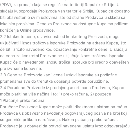
(PDV), za prodaju koja se reguliše na teritoriji Republike Srbije. U
slučaju kupoprodaje Proizvoda van teritorije Srbije, Kupac će dodatno
biti obavešten o svim uslovima iste od strane Prodavca u skladu sa
lokalnim propisima. Cene za Proizvode su dostupne Kupcima prilikom
korišćenja Online prodavnice.
2.2 Istaknute cene, u zavisnosti od konkretnog Proizvoda, mogu
uključivati i iznos troškova isporuke Proizvoda na adresu Kupca, što
će biti izričito navedeno kod označavanje konkretne cene. U slučaju
da cena za konkretni Proizvod ne uključuje iznos troškova isporuke,
Kupac će o navedenom iznosu troška isporuke biti uredno obavešten
pre izvršene kupovine.
2.3 Cene za Proizvode kao i cene i uslovi isporuke su podložne
promenama sve do trenutka dobijanja potvrde porudžbine.
2.4 Poručene Proizvode iz prodajnog asortimana Prodavca, Kupac
može platiti na više načina i to: 1) preko računa, 2) pouzeće
1.Plaćanje preko računa
Poručene Proizvode Kupac može platiti direktnom uplatom na račun
Prodavca uz obavezno navođenje odgovarajućeg poziva na broj koji
se generiše prilikom naručivanja. Nakon plaćanja preko računa,
Prodavac je u obavezi da potvrdi navedenu uplatu kroz odgovarajuću