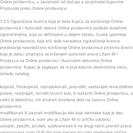
Online prodavnicu, u zavisnosti od slučaja a za potrebe kupovine
Proizvoda preko Online prodavnice.
7.3.5 Ograničena licenca koja je data Kupcu za korišćenje Online
prodavnice i Autorskih delova Online prodavnice podleže dodatnim
ograničenjima, koja su definisana u daljem tekstu. Svaka upotreba
Online prodavnice, koja krši dole navedena ograničenja licence
predstavlja neovlašćeno korišćenje Online prodavnice protivno licenci
koja je data i smatraće se kršenjem autorskih prava Lifam-M i
Prodavca na Online prodavnici i Autorskim delovima Online
prodavnice. Kupac je saglasan da ni pod kakvim okolnostima neće,
između ostalog:
kopirati, fotokopirati, reprodukovati, prevoditi, sastavljati reverzibilnim
putem, razdvajati, izvoditi izvorni kod, ili rastaviti Online prodavnicu, u
celini ili delimično, niti stvarati izvedena dela na osnovu Online
prodavnice.
modifikovati ili izazvati modifikaciju bilo koje datoteke koja je deo
Online prodavnice, osim ako je Lifam-M to izričito odobrio;
ustupiti, založiti, prodati, sublicencirati ili na drugi način preneti prava
garantovana ovim OUP bilo kom trećem licu bez prethodne izričite