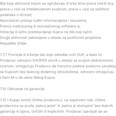
Bilo koja aktivnost kojom se ugrožavaju ili krše lična prava trećih lica,
prava u vezi sa intelektualnom svojinom, prava u vezi sa zaštitom
podataka o ličnosti;
Neovlašćen pristup tuđim informacijama i resursima;
Prenos malicioznog ili neovlašćenog software-a;
Imitacija ili lažno predstavljanje Kupca na bilo koji način;
Druge aktivnosti zabranjene u skladu sa pozitivnim propisima
Republike Srbije.
7.7.7 Povreda ili kršenje bilo koje odredbe ovih OUP, a kako to
Prodavac odnosno SHOPEN utvrdi u skladu sa svojom diskrecionom
ocenom, omogućuju Prodavcu da trenutno prekine poslovnu saradnju
sa Kupcem bez ikakvog dodatnog obrazloženja, odnosno omogućuju
Lifam-M-u da ukine Nalog Kupca.
7.10 Odricanje od garancije
7.10.1 Kupac koristi Online prodavnicu, na sopstveni rizik. Online
prodavnica se pruža „kakva jeste“ ili „kakva je dostupna“ bez ikakvih
garancija ili izjava, izričitih ili implicitnih. Prodavac izjavljuje da se