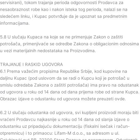
servisirani), tokom trajanja perioda odgovornosti Prodavca za
nesaobraznost robe kao i nakon isteka tog perioda, nalazi se na
sledećem linku, i Kupac potvrđuje da je upoznat sa predmetnim
informacijama.
5.8 U slučaju Kupaca na koje se ne primenjuje Zakon o zaštiti
potrošača, primenjivaće se odredbe Zakona o obligacionim odnosima
u vezi materijalnih nedostataka na Proizvodima.
TRAJANJE I RASKID UGOVORA
6.1 Prema važećim propisima Republike Srbije, kod kupovine na
daljinu Kupac (pod uslovom da se radi o Kupcu koji je potrošač u
smislu odredaba Zakona o zaštiti potrošača) ima pravo na odustanak
od ugovora u roku od 14 dana od dana prijema robe od strane Kupca.
Obrazac izjave o odustanku od ugovora možete preuzeti ovde.
6.2 U slučaju odustanka od ugovora, svi kupljeni proizvodi moraju biti
vraćeni Prodavcu najkasnije u roku od 14 dana od slanja izjave o
odustanku uz pripadajuću dokumentaciju (fiskalni isečak i račun-
otpremnicu) i to primaocu: Lifam-M d.o.o., sa adresom u ul.
Golubina;ki put BB, 22300 Stara Pazova sa napomenom „Odustanak