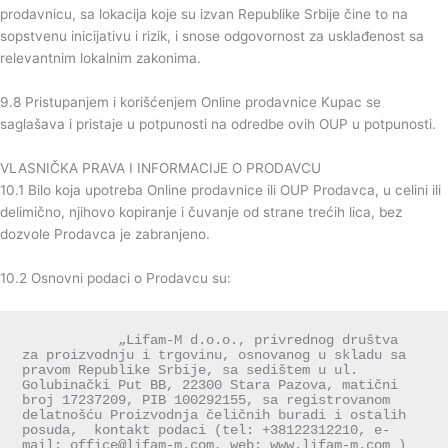
prodavnicu, sa lokacija koje su izvan Republike Srbije čine to na
sopstvenu inicijativu i rizik, i snose odgovornost za usklađenost sa
relevantnim lokalnim zakonima.
9.8 Pristupanjem i korišćenjem Online prodavnice Kupac se
saglašava i pristaje u potpunosti na odredbe ovih OUP u potpunosti.
VLASNIČKA PRAVA I INFORMACIJE O PRODAVCU
10.1 Bilo koja upotreba Online prodavnice ili OUP Prodavca, u celini ili
delimično, njihovo kopiranje i čuvanje od strane trećih lica, bez
dozvole Prodavca je zabranjeno.
10.2 Osnovni podaci o Prodavcu su:
            „Lifam-M d.o.o., privrednog društva  
za proizvodnju i trgovinu, osnovanog u skladu sa 
pravom Republike Srbije, sa sedištem u ul. 
Golubinački Put BB, 22300 Stara Pazova, matični 
broj 17237209, PIB 100292155, sa registrovanom 
delatnošću Proizvodnja čeličnih buradi i ostalih 
posuda,  kontakt podaci (tel: +38122312210, e-
mail: office@lifam-m.com, web: www.lifam-m.com )
