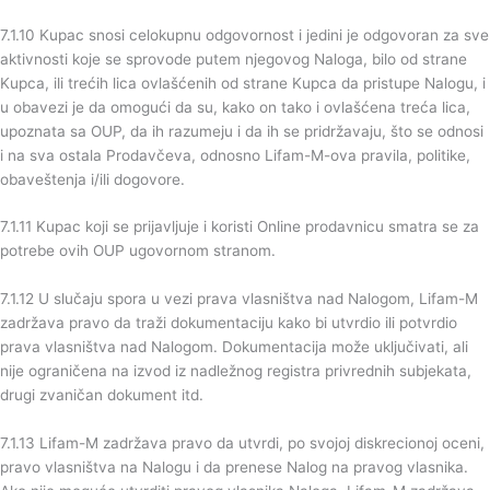
7.1.10 Kupac snosi celokupnu odgovornost i jedini je odgovoran za sve
aktivnosti koje se sprovode putem njegovog Naloga, bilo od strane
Kupca, ili trećih lica ovlašćenih od strane Kupca da pristupe Nalogu, i
u obavezi je da omogući da su, kako on tako i ovlašćena treća lica,
upoznata sa OUP, da ih razumeju i da ih se pridržavaju, što se odnosi
i na sva ostala Prodavčeva, odnosno Lifam-M-ova pravila, politike,
obaveštenja i/ili dogovore.
7.1.11 Kupac koji se prijavljuje i koristi Online prodavnicu smatra se za
potrebe ovih OUP ugovornom stranom.
7.1.12 U slučaju spora u vezi prava vlasništva nad Nalogom, Lifam-M
zadržava pravo da traži dokumentaciju kako bi utvrdio ili potvrdio
prava vlasništva nad Nalogom. Dokumentacija može uključivati, ali
nije ograničena na izvod iz nadležnog registra privrednih subjekata,
drugi zvaničan dokument itd.
7.1.13 Lifam-M zadržava pravo da utvrdi, po svojoj diskrecionoj oceni,
pravo vlasništva na Nalogu i da prenese Nalog na pravog vlasnika.