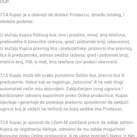
OUP.
7.1.4 Kupac je u obavezi da dostavi Prodavcu, između ostalog, i
sledeće podatke:
U slučaju Kupca fizičkog lica: Ime i prezime, email, broj telefona,
prebivalište ili boravište (adresa, grad i poštanski broj) (obavezno),
U slučaju Kupca pravnog lica i preduzetnika: poslovno ime pravnog
lica ili preduzetnika, adresa sedišta (adresa, grad i poštanski broj),
matični broj, PIB, e-mail, broj telefona (svi podaci obavezni).
7.1.5 Kupac može biti svako punoletno fizičko lice, pravno lice ili
preduzetnik. Nalozi koji se registruju „botovima“ ili na neki drugi
automatski način nisu dozvoljeni. Zaključenjem ovog ugovora i
korišćenjem odnosno kupovinom preko Online prodavnice, Kupac
izjavljuje i garantuje da poseduje poslovnu sposobnost da zaključi
ugovor koji je važeći na teritoriji na kojoj sedište ima Prodavac.
7.1.6 Kupac je upoznat da Lifam-M zadržava pravo da odbije zahtev
Kupca za registraciju Naloga, odnosno da mu odbije mogućnost
kupovine preko Online prodavnice, ili da ukine postojeći Nalog, iz bilo