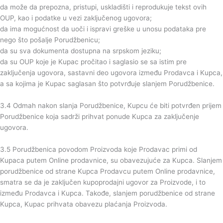
da može da prepozna, pristupi, uskladišti i reprodukuje tekst ovih
OUP, kao i podatke u vezi zaključenog ugovora;
da ima mogućnost da uoči i ispravi greške u unosu podataka pre
nego što pošalje Porudžbenicu;
da su sva dokumenta dostupna na srpskom jeziku;
da su OUP koje je Kupac pročitao i saglasio se sa istim pre
zaključenja ugovora, sastavni deo ugovora između Prodavca i Kupca,
a sa kojima je Kupac saglasan što potvrđuje slanjem Porudžbenice.
3.4 Odmah nakon slanja Porudžbenice, Kupcu će biti potvrđen prijem
Porudžbenice koja sadrži prihvat ponude Kupca za zaključenje
ugovora.
3.5 Porudžbenica povodom Proizvoda koje Prodavac primi od
Kupaca putem Online prodavnice, su obavezujuće za Kupca. Slanjem
porudžbenice od strane Kupca Prodavcu putem Online prodavnice,
smatra se da je zaključen kupoprodajni ugovor za Proizvode, i to
između Prodavca i Kupca. Takođe, slanjem porudžbenice od strane
Kupca, Kupac prihvata obavezu plaćanja Proizvoda.