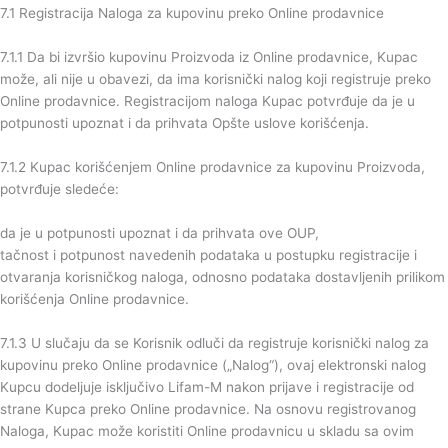
7.1 Registracija Naloga za kupovinu preko Online prodavnice
7.1.1 Da bi izvršio kupovinu Proizvoda iz Online prodavnice, Kupac
može, ali nije u obavezi, da ima korisnički nalog koji registruje preko
Online prodavnice. Registracijom naloga Kupac potvrđuje da je u
potpunosti upoznat i da prihvata Opšte uslove korišćenja.
7.1.2 Kupac korišćenjem Online prodavnice za kupovinu Proizvoda,
potvrđuje sledeće:
da je u potpunosti upoznat i da prihvata ove OUP,
tačnost i potpunost navedenih podataka u postupku registracije i
otvaranja korisničkog naloga, odnosno podataka dostavljenih prilikom
korišćenja Online prodavnice.
7.1.3 U slučaju da se Korisnik odluči da registruje korisnički nalog za
kupovinu preko Online prodavnice („Nalog“), ovaj elektronski nalog
Kupcu dodeljuje isključivo Lifam-M nakon prijave i registracije od
strane Kupca preko Online prodavnice. Na osnovu registrovanog
Naloga, Kupac može koristiti Online prodavnicu u skladu sa ovim