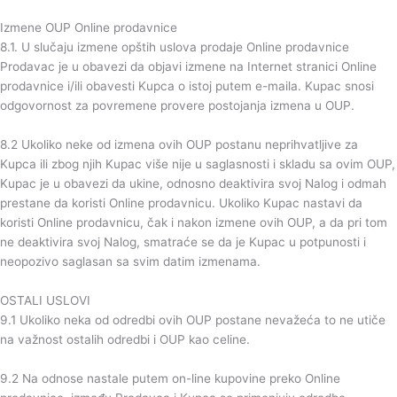
Izmene OUP Online prodavnice
8.1. U slučaju izmene opštih uslova prodaje Online prodavnice
Prodavac je u obavezi da objavi izmene na Internet stranici Online
prodavnice i/ili obavesti Kupca o istoj putem e-maila. Kupac snosi
odgovornost za povremene provere postojanja izmena u OUP.
8.2 Ukoliko neke od izmena ovih OUP postanu neprihvatljive za
Kupca ili zbog njih Kupac više nije u saglasnosti i skladu sa ovim OUP,
Kupac je u obavezi da ukine, odnosno deaktivira svoj Nalog i odmah
prestane da koristi Online prodavnicu. Ukoliko Kupac nastavi da
koristi Online prodavnicu, čak i nakon izmene ovih OUP, a da pri tom
ne deaktivira svoj Nalog, smatraće se da je Kupac u potpunosti i
neopozivo saglasan sa svim datim izmenama.
OSTALI USLOVI
9.1 Ukoliko neka od odredbi ovih OUP postane nevažeća to ne utiče
na važnost ostalih odredbi i OUP kao celine.
9.2 Na odnose nastale putem on-line kupovine preko Online