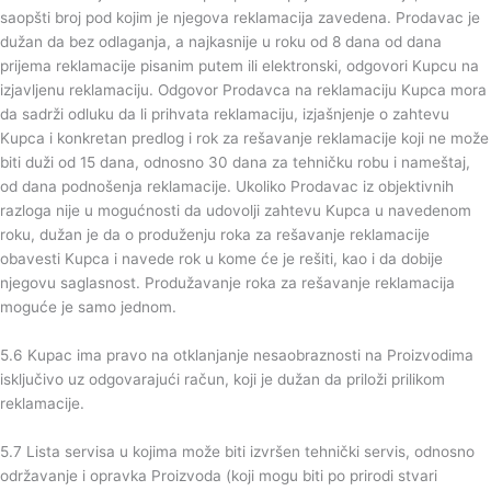
saopšti broj pod kojim je njegova reklamacija zavedena. Prodavac je
dužan da bez odlaganja, a najkasnije u roku od 8 dana od dana
prijema reklamacije pisanim putem ili elektronski, odgovori Kupcu na
izjavljenu reklamaciju. Odgovor Prodavca na reklamaciju Kupca mora
da sadrži odluku da li prihvata reklamaciju, izjašnjenje o zahtevu
Kupca i konkretan predlog i rok za rešavanje reklamacije koji ne može
biti duži od 15 dana, odnosno 30 dana za tehničku robu i nameštaj,
od dana podnošenja reklamacije. Ukoliko Prodavac iz objektivnih
razloga nije u mogućnosti da udovolji zahtevu Kupca u navedenom
roku, dužan je da o produženju roka za rešavanje reklamacije
obavesti Kupca i navede rok u kome će je rešiti, kao i da dobije
njegovu saglasnost. Produžavanje roka za rešavanje reklamacija
moguće je samo jednom.
5.6 Kupac ima pravo na otklanjanje nesaobraznosti na Proizvodima
isključivo uz odgovarajući račun, koji je dužan da priloži prilikom
reklamacije.
5.7 Lista servisa u kojima može biti izvršen tehnički servis, odnosno
održavanje i opravka Proizvoda (koji mogu biti po prirodi stvari