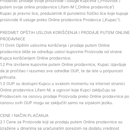
Prodavac prodaje svoje proizvode i usluge Kupcima („Proizvodi“)
putem svoje online prodavnice Lifam-M („Online prodavnica“)
Kupac je pravno lice, preduzetnik ili punoletno fizičko lice koje kupuje
proizvode ili usluge preko Online prodavnice Prodavca („Kupac“).
PREDMET OPŠTIH USLOVA KORIŠĆENJA I PRODAJE PUTEM ONLINE
PRODAVNICE
1.1 Ovim Opštim uslovima korišćenja i prodaje putem Online
prodavnice bliže se određuju uslovi kupovine Proizvoda od strane
Kupca korišćenjem Online prodavnice.
1.2 Pre izvršene kupovine putem Online prodavnice, Kupac izjavljuje
da je pročitao i razumeo sve odredbe OUP, te da iste u potpunosti
prihvata.
1.3 OUP su dostupni Kupcu u svakom momentu na internet stranici
Online prodavnice Lifam-M, a ugovori koje Kupci zaključuju sa
Prodavcem na osnovu prodaje Proizvoda preko Online prodavnice po
osnovu ovih OUP mogu se zaključiti samo na srpskom jeziku.
CENE I NAČIN PLAĆANJA
2.1 Cene za Proizvode koji se prodaju putem Online prodavnice su
izražene u dinarima sa uračunatim porezom na dodatu vrednost