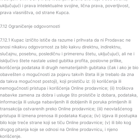
uključujući i prava intelektualne svojine, lična prava, poverljivost,
prava vlasništva, od strane Kupca.
7.12 Ograničenje odgovornosti
7.12.1 Kupac izričito ističe da razume i prihvata da ni Prodavac ne
snosi nikakvu odgovornost za bilo kakvu direktnu, indirektnu,
slučajnu, posebnu, posledičnu i primerenu štetu, uključujući, ali ne i
isključivo štete nastale usled gubitka profita, poslovne prilike,
korišćenja podataka ili drugih nematerijalnih gubitaka (čak i ako je bio
obavešten o mogućnosti za pojavu takvih šteta ili je trebalo da zna
da takva mogućnost postoji), koji proističu iz: (i) korišćenja ili
nemogućnosti pristupa i korišćenja Online prodavnice; (ii) troškova
nabavke zamena za dobra i usluge što proističe iz dobara, podataka,
informacija ili usluga nabavljenih ili dobijenih ili poruka primljenih ili
transakcija ostvarenih preko Online prodavnice; (iii) neovlašćenog
pristupa ili izmena prenosa ili podataka Kupca; (iv) izjava ili postupka
bilo koje treće strane koji se tiču Online prodavnice; (v) ili bilo kog
drugog pitanja koje se odnosi na Online prodavnicu, i njeno
korišćenje.