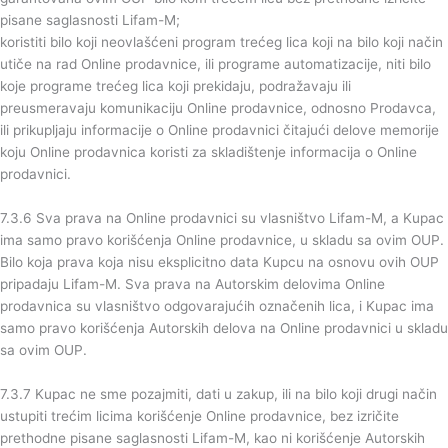
pisane saglasnosti Lifam-M;
koristiti bilo koji neovlašćeni program trećeg lica koji na bilo koji način
utiče na rad Online prodavnice, ili programe automatizacije, niti bilo
koje programe trećeg lica koji prekidaju, podražavaju ili
preusmeravaju komunikaciju Online prodavnice, odnosno Prodavca,
ili prikupljaju informacije o Online prodavnici čitajući delove memorije
koju Online prodavnica koristi za skladištenje informacija o Online
prodavnici.
7.3.6 Sva prava na Online prodavnici su vlasništvo Lifam-M, a Kupac
ima samo pravo korišćenja Online prodavnice, u skladu sa ovim OUP.
Bilo koja prava koja nisu eksplicitno data Kupcu na osnovu ovih OUP
pripadaju Lifam-M. Sva prava na Autorskim delovima Online
prodavnica su vlasništvo odgovarajućih označenih lica, i Kupac ima
samo pravo korišćenja Autorskih delova na Online prodavnici u skladu
sa ovim OUP.
7.3.7 Kupac ne sme pozajmiti, dati u zakup, ili na bilo koji drugi način
ustupiti trećim licima korišćenje Online prodavnice, bez izričite
prethodne pisane saglasnosti Lifam-M, kao ni korišćenje Autorskih