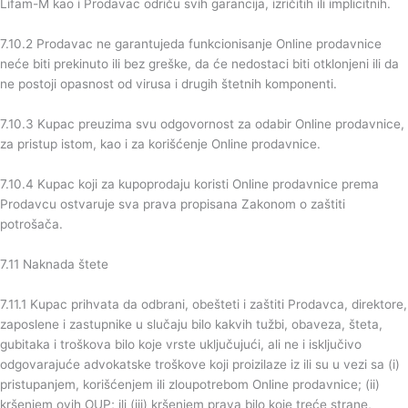
Lifam-M kao i Prodavac odriču svih garancija, izričitih ili implicitnih.
7.10.2 Prodavac ne garantujeda funkcionisanje Online prodavnice
neće biti prekinuto ili bez greške, da će nedostaci biti otklonjeni ili da
ne postoji opasnost od virusa i drugih štetnih komponenti.
7.10.3 Kupac preuzima svu odgovornost za odabir Online prodavnice,
za pristup istom, kao i za korišćenje Online prodavnice.
7.10.4 Kupac koji za kupoprodaju koristi Online prodavnice prema
Prodavcu ostvaruje sva prava propisana Zakonom o zaštiti
potrošača.
7.11 Naknada štete
7.11.1 Kupac prihvata da odbrani, obešteti i zaštiti Prodavca, direktore,
zaposlene i zastupnike u slučaju bilo kakvih tužbi, obaveza, šteta,
gubitaka i troškova bilo koje vrste uključujući, ali ne i isključivo
odgovarajuće advokatske troškove koji proizilaze iz ili su u vezi sa (i)
pristupanjem, korišćenjem ili zloupotrebom Online prodavnice; (ii)
kršenjem ovih OUP; ili (iii) kršenjem prava bilo koje treće strane,