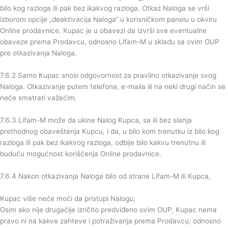
bilo kog razloga ili pak bez ikakvog razloga. Otkaz Naloga se vrši
izborom opcije „deaktivacija Naloga“ u korisničkom panelu u okviru
Online prodavnice. Kupac je u obavezi da izvrši sve eventualne
obaveze prema Prodavcu, odnosno Lifam-M u skladu sa ovim OUP
pre otkazivanja Naloga.
7.6.2 Samo Kupac snosi odgovornost za pravilno otkazivanje svog
Naloga. Otkazivanje putem telefona, e-maila ili na neki drugi način se
neće smatrati važećim.
7.6.3 Lifam-M može da ukine Nalog Kupca, sa ili bez slanja
prethodnog obaveštenja Kupcu, i da, u bilo kom trenutku iz bilo kog
razloga ili pak bez ikakvog razloga, odbije bilo kakvu trenutnu ili
buduću mogućnost korišćenja Online prodavnice.
7.6.4 Nakon otkazivanja Naloga bilo od strane Lifam-M ili Kupca,
Kupac više neće moći da pristupi Nalogu;
Osim ako nije drugačije izričito predviđeno ovim OUP, Kupac nema
pravo ni na kakve zahteve i potraživanja prema Prodavcu, odnosno