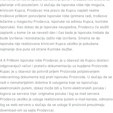
plaćanje vrši pouzećem. U slučaju da Isporuka robe nije moguća,
krivicom Kupca, Prodavac ima pravo da Kupcu naplati realne
troškove prilikom ponovljene Isporuke robe (primera radi, troškove
ležarine u magacinu Prodavca, isporuke na adresu Kupca, kurirske
isporuke). Kao dokaz da je Isporuka neuspešna, Prodavcu će služiti
zapisnik u kome će se navesti dan i čas kada je Isporuka trebala da
bude izvršena i konstataciju zašto nije izvršena. Smatra se da
isporuka nije realizovana krivicom Kupca ukoliko je pokušana
najmanje dva puta od strane Kurirske službe.
4.4 Prilikom isporuke robe Prodavac je u obavezi da Kupcu dostavi
odgovarajući račun i prateću dokumentaciju uz kupljene Proizvode.
Kupac je u obavezi da potvrdi prijem Proizvoda potpisivanjem
relevantnog dokumenta koji prati Isporuku Proizvoda. U slučaju da se
radi o nematerijalnim dobrima ili uslugama koje se isporučuju
elektronskim putem, dokaz može biti u formi elektronskih poruka i
logova sa servera (npr. originalna poruka i log sa mail servera
Prodavca ukoliko je usluga realizovana putem e-mail kanala, odnosno
log sa web servera u slučaju da se usluga ili proizvod preuzimaju
download-om sa sajta Prodavca).