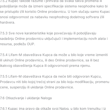
7.5.2 Kupac takođe razume i prihvata da svaka takva promena ili
poboljšanje može da izmeni specifikacije sistema neophodne kako bi
se pristupilo i/ili koristio Online prodavnicu. U tom slučaju samo Kupac
snosi odgovornost za nabavku neophodnog dodatnog softvera i/ili
hardvera.
7.5.3 Sve nove karakteristike koje povećavaju ili poboljšavaju
sadašnju Online prodavnicu uključujući i implementaciju novih alata i
resursa, podležu OUP.
7.5.4 Lifam-M obaveštava Kupca da može u bilo koje vreme izmeniti
ili ukinuti Online prodavnicu, ili deo Online prodavnice, sa ili bez
ikakvog obaveštenja Kupca ili odgovornosti prema njemu.
7.5.5 Lifam-M obaveštava Kupca da neće biti odgovoran Kupcu,
Prodavcu niti bilo kojoj trećoj strani za bilo koju modifikaciju, promenu
cene, suspenziju ili ukidanje Online prodavnice.
7.6 Otkazivanje i ukidanje Naloga
7.6.1 Kupac ima pravo da otkaže svoj Nalog, u bilo kom trenutku i iz