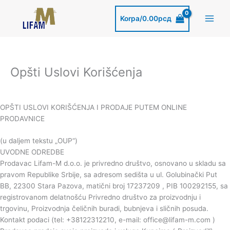
Skip
S
to
Korpa/
0.00
рсд
e
content
a
r
c
Opšti Uslovi Korišćenja
h
OPŠTI USLOVI KORIŠĆENJA I PRODAJE PUTEM ONLINE
PRODAVNICE
(u daljem tekstu „OUP“)
UVODNE ODREDBE
Prodavac Lifam-M d.o.o. je privredno društvo, osnovano u skladu sa
pravom Republike Srbije, sa adresom sedišta u ul. Golubinački Put
BB, 22300 Stara Pazova, matični broj 17237209 , PIB 100292155, sa
registrovanom delatnošću Privredno društvo za proizvodnju i
trgovinu, Proizvodnja čeličnih buradi, bubnjeva i sličnih posuda.
Kontakt podaci (tel: +38122312210, e-mail: office@lifam-m.com )