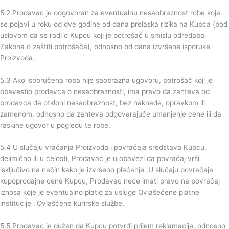
5.2 Prodavac je odgovoran za eventualnu nesaobraznost robe koja
se pojavi u roku od dve godine od dana prelaska rizika na Kupca (pod
uslovom da se radi o Kupcu koji je potrošač u smislu odredaba
Zakona o zaštiti potrošača), odnosno od dana izvršene isporuke
Proizvoda.
5.3 Ako isporučena roba nije saobrazna ugovoru, potrošač koji je
obavestio prodavca o nesaobraznosti, ima pravo da zahteva od
prodavca da otkloni nesaobraznost, bez naknade, opravkom ili
zamenom, odnosno da zahteva odgovarajuće umanjenje cene ili da
raskine ugovor u pogledu te robe.
5.4 U slučaju vraćanja Proizvoda i povraćaja sredstava Kupcu,
delimično ili u celosti, Prodavac je u obavezi da povraćaj vrši
isključivo na način kako je izvršeno plaćanje. U slučaju povraćaja
kupoprodajne cene Kupcu, Prodavac neće imati pravo na povraćaj
iznosa koje je eventualno platio za usluge Ovlašećene platne
institucije i Ovlašćene kurirske službe.
5.5 Prodavac je dužan da Kupcu potvrdi prijem reklamacije, odnosno