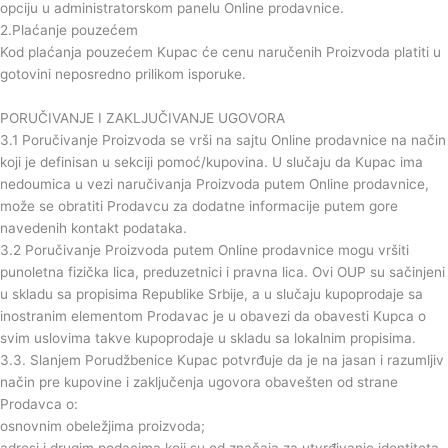
opciju u administratorskom panelu Online prodavnice.
2.Plaćanje pouzećem
Kod plaćanja pouzećem Kupac će cenu naručenih Proizvoda platiti u
gotovini neposredno prilikom isporuke.
PORUČIVANJE I ZAKLJUČIVANJE UGOVORA
3.1 Poručivanje Proizvoda se vrši na sajtu Online prodavnice na način
koji je definisan u sekciji pomoć/kupovina. U slučaju da Kupac ima
nedoumica u vezi naručivanja Proizvoda putem Online prodavnice,
može se obratiti Prodavcu za dodatne informacije putem gore
navedenih kontakt podataka.
3.2 Poručivanje Proizvoda putem Online prodavnice mogu vršiti
punoletna fizička lica, preduzetnici i pravna lica. Ovi OUP su sačinjeni
u skladu sa propisima Republike Srbije, a u slučaju kupoprodaje sa
inostranim elementom Prodavac je u obavezi da obavesti Kupca o
svim uslovima takve kupoprodaje u skladu sa lokalnim propisima.
3.3. Slanjem Porudžbenice Kupac potvrđuje da je na jasan i razumljiv
način pre kupovine i zaključenja ugovora obavešten od strane
Prodavca o:
osnovnim obeležjima proizvoda;