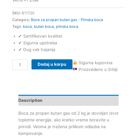
SKU:
811720
Category:
Boce za propan butan gas - Plinska boca
Tags:
boca
,
butan boca
,
plinska boca
✔ Sertifikovan kvalitet
✔ Sigurna upotreba
✔ Dug vek trajanja
Sigurna kupovina
Dodaj u korpu
Proizvedeno u Srbiji
Description
Boca za propan butan gas od 2 kg je dovoljan izvor
toplotne energije, ako kratko vreme boravite u
prirodi. Veoma je tražena prilikom odlazka na
kampovanje.