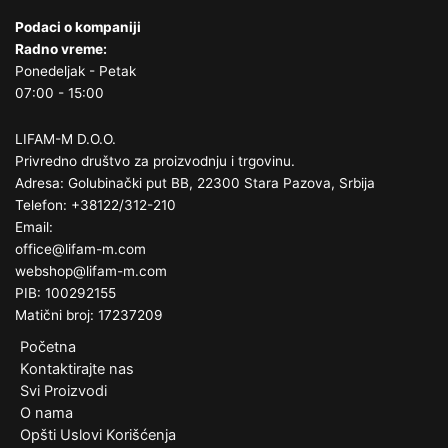
Podaci o kompaniji
Radno vreme:
Ponedeljak - Petak
07:00 - 15:00
LIFAM-M D.O.O.
Privredno društvo za proizvodnju i trgovinu.
Adresa: Golubinački put BB, 22300 Stara Pazova, Srbija
Telefon: +38122/312-210
Email:
office@lifam-m.com
webshop@lifam-m.com
PIB: 100292155
Matični broj: 17237209
Početna
Kontaktirajte nas
Svi Proizvodi
O nama
Opšti Uslovi Korišćenja