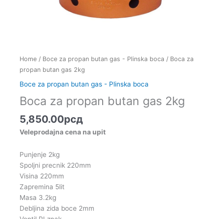
Home
/
Boce za propan butan gas - Plinska boca
/ Boca za
propan butan gas 2kg
Boce za propan butan gas - Plinska boca
Boca za propan butan gas 2kg
5,850.00
рсд
Veleprodajna cena na upit
Punjenje 2kg
Spoljni precnik 220mm
Visina 220mm
Zapremina 5lit
Masa 3.2kg
Debljina zida boce 2mm
Ventil PI znak