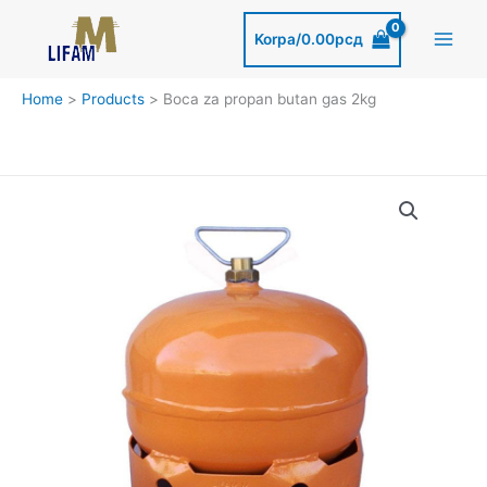
Skip
to
Korpa/
0.00
рсд
content
Home
Products
Boca za propan butan gas 2kg
Boca
Boca
za
za
propan
propan
butan
butan
gas
gas
2kg
2kg
quantity
quantity