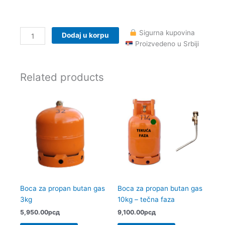
Sigurna kupovina
Dodaj u korpu
Proizvedeno u Srbiji
Related products
Boca za propan butan gas
Boca za propan butan gas
3kg
10kg – tečna faza
5,950.00
рсд
9,100.00
рсд