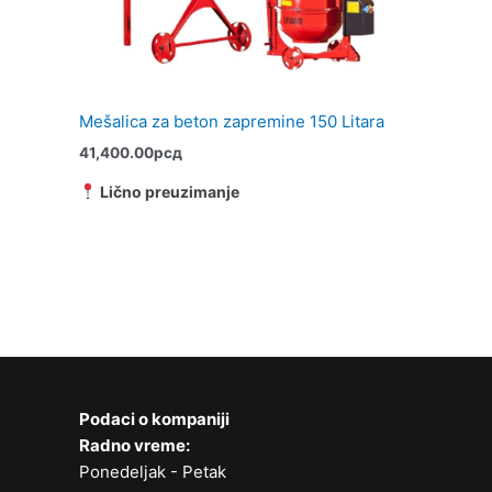
Mešalica za beton zapremine 150 Litara
41,400.00
рсд
Lično preuzimanje
Podaci o kompaniji
Radno vreme:
Ponedeljak - Petak