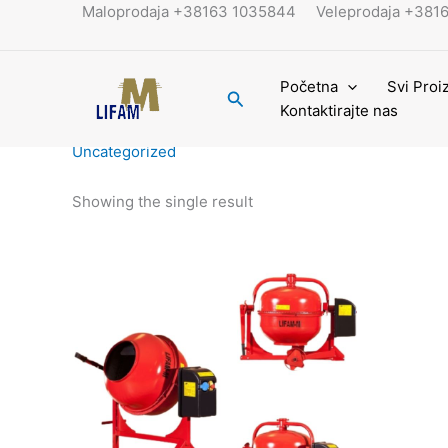
Skip
Maloprodaja +38163 1035844
Veleprodaja +381
Home
Products
Uncategorized
to
content
Početna
Svi Proi
Search
Kontaktirajte nas
Home
/ Uncategorized
Uncategorized
Showing the single result