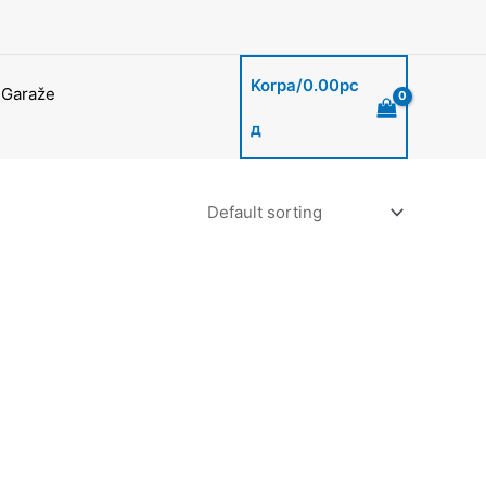
Korpa/
0.00
рс
 Garaže
д