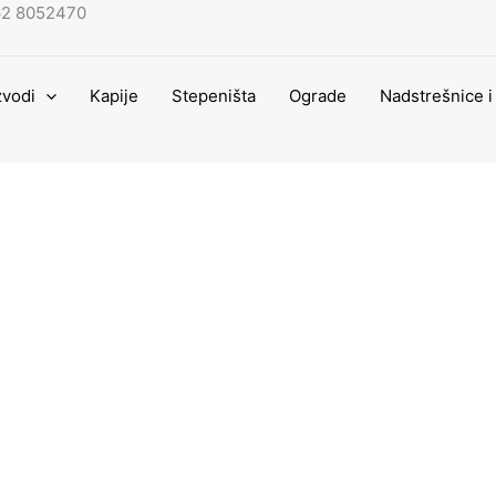
62 8052470
zvodi
Kapije
Stepeništa
Ograde
Nadstrešnice i