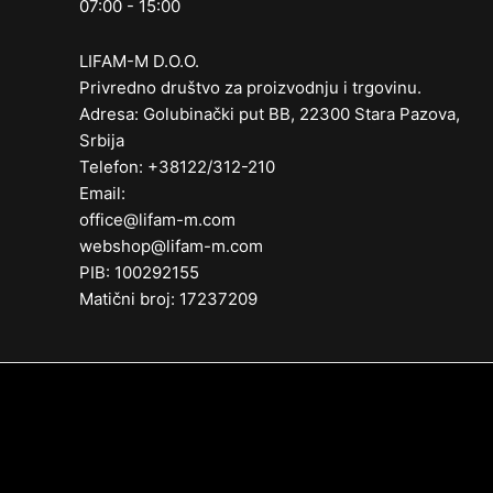
07:00 - 15:00
LIFAM-M D.O.O.
Privredno društvo za proizvodnju i trgovinu.
Adresa: Golubinački put BB, 22300 Stara Pazova,
Srbija
Telefon: +38122/312-210
Email:
office@lifam-m.com
webshop@lifam-m.com
PIB: 100292155
Matični broj: 17237209